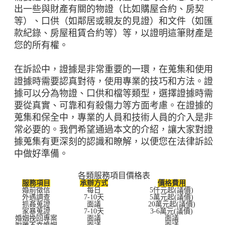
出一些與財產有關的物證（比如購屋合約、房契
等）、口供（如鄰居或親友的見證）和文件（如匯
款紀錄、房屋租賃合約等）等，以證明這筆財產是
您的所有權。
在訴訟中，證據是非常重要的一環，在蒐集和使用
證據時需要認真對待，使用專業的技巧和方法。證
據可以分為物證、口供和檔等類型，選擇證據時需
要從真實、可靠和有殺傷力等方面考慮。在證據的
蒐集和保全中，專業的人員和技術人員的介入是非
常必要的。我們希望通過本文的介紹，讓大家對證
據蒐集有更深刻的認識和瞭解，以便您在法律訴訟
中做好準備。
各類服務項目價格表
服務項目
承辦方式
價格費用
婚前徵信
每日
5仟元起(議價)
外遇調查
7-10天
5萬元起(議價)
抓姦蒐證
面議
20萬元起(議價)
家暴蒐證
7-10天
3-6萬元(議價)
婚姻挽回專案
面議
面議