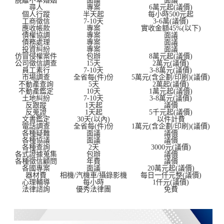
脫離不幸婚姻
面議
面議
尋人
專案
6萬元起(議價)
個人行蹤
半天起
每小時500元起
工商徵信
7-10天
3-6萬(議價)
應收帳款
專案
實收金額45%(以下)
債權協調
專案
面議
債務處理
專案
面議
投資糾紛
專案
面議
仿冒侵權案件
包辦
8萬元起(議價)
公司徵信調查
15天
2萬元(議價)
員工素行
7-10天
3-8萬元(議價)
市場調查
全省每(件)份
5萬元(含企劃/印刷)(議價)
不動產查詢
5天
2萬起(議價)
不動產鑑定
10天
1萬元起(議價)
土地糾紛
7-10天
3-8萬元(議價)
反跟蹤
1天起
議價
反蒐證
1天起
5千元起(議價)
文書鑑定
30天(以內)
以件計費
電話調查
全省每(件)份
1萬元(含企劃/印刷)(議價)
各種疑難
面議
議價
各種協議
面議
議價
各種查詢
2天
3000元(議價)
各式證據蒐集
包辦
議價
各種徵信顧問
年費
議價
各國專案
面議
20萬元起(議價)
器材費
相機/汽機車/攝錄影機
每日一仟元整(議價)
心理輔導
每小時
1仟元(議價)
法律諮詢
優秀法律團
免費