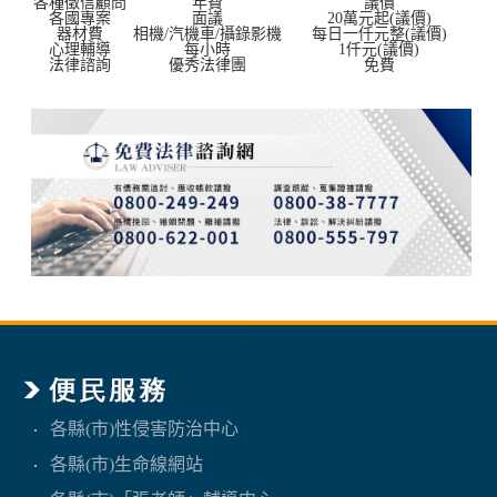
各種徵信顧問
年費
議價
各國專案
面議
20萬元起(議價)
器材費
相機/汽機車/攝錄影機
每日一仟元整(議價)
心理輔導
每小時
1仟元(議價)
法律諮詢
優秀法律團
免費
各縣(市)性侵害防治中心
各縣(市)生命線網站