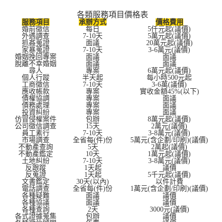
各類服務項目價格表
服務項目
承辦方式
價格費用
婚前徵信
每日
5仟元起(議價)
外遇調查
7-10天
5萬元起(議價)
抓姦蒐證
面議
20萬元起(議價)
家暴蒐證
7-10天
3-6萬元(議價)
婚姻挽回專案
面議
面議
脫離不幸婚姻
面議
面議
尋人
專案
6萬元起(議價)
個人行蹤
半天起
每小時500元起
工商徵信
7-10天
3-6萬(議價)
應收帳款
專案
實收金額45%(以下)
債權協調
專案
面議
債務處理
專案
面議
投資糾紛
專案
面議
仿冒侵權案件
包辦
8萬元起(議價)
公司徵信調查
15天
2萬元(議價)
員工素行
7-10天
3-8萬元(議價)
市場調查
全省每(件)份
5萬元(含企劃/印刷)(議價)
不動產查詢
5天
2萬起(議價)
不動產鑑定
10天
1萬元起(議價)
土地糾紛
7-10天
3-8萬元(議價)
反跟蹤
1天起
議價
反蒐證
1天起
5千元起(議價)
文書鑑定
30天(以內)
以件計費
電話調查
全省每(件)份
1萬元(含企劃/印刷)(議價)
各種疑難
面議
議價
各種協議
面議
議價
各種查詢
2天
3000元(議價)
各式證據蒐集
包辦
議價