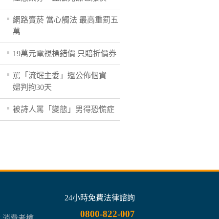
網路賣菸 當心觸法 最高重罰五
萬
19萬元電視標錯價 只賠折價券
罵「流氓主委」還公佈個資
婦判拘30天
被詩人罵「變態」男得恐慌症
24小時免費法律諮詢
0800-822-007
章 消費者權