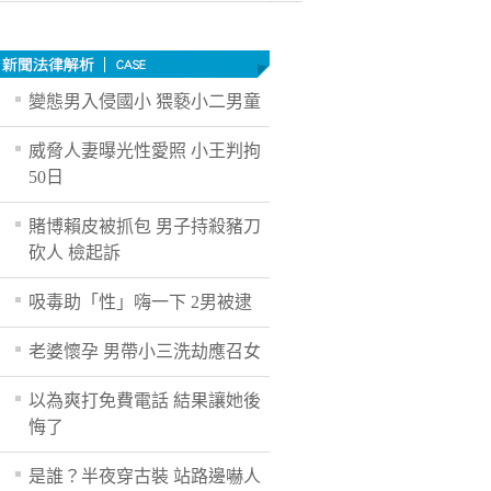
變態男入侵國小 猥褻小二男童
威脅人妻曝光性愛照 小王判拘
50日
賭博賴皮被抓包 男子持殺豬刀
砍人 檢起訴
吸毒助「性」嗨一下 2男被逮
老婆懷孕 男帶小三洗劫應召女
以為爽打免費電話 結果讓她後
悔了
是誰？半夜穿古裝 站路邊嚇人