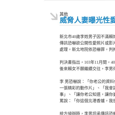
其他
威脅人妻曝光性愛
新北市40歲李姓男子因不滿
傳訊恐嚇欲公開性愛照片或影
處理，新北地院依恐嚇罪，判拘
判決書指出，103年11月間
後來賴女不願繼續交往，李男得
李 男恐嚇說：「你老公的資
一張精彩的動作片」、「我會
事」、「讓你老公知道，讓你
罵說：「你這個北港香爐，我
檢方偵辦時，李男坦承傳訊恐