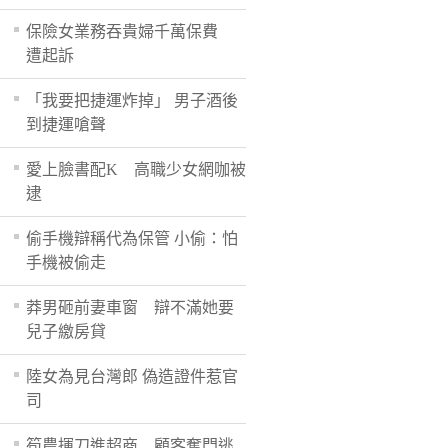
保險女業務吞貴婦千萬保費
遭起訴
「我要把捷運炸掉」 男子酒後
到捷運嗆聲
愛上臉書配K 高職少女網咖被
逮
偷手機辯稱代為保管 小偷：怕
手機被偷走
莽男砸前妻車窗 辯不滿她要
兒子繳房貸
陸女為見台灣郎 偽造證件惹官
司
筍農揮刀進超商 顧客奪門逃