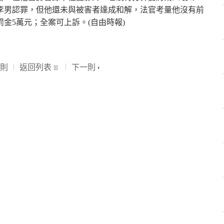
李男認罪，但他還未與被害者達成和解，法官考量他沒有前
罰金5萬元；全案可上訴。(自由時報)
則
返回列表
下一則