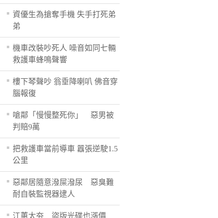
資優生為搶奪手機 失手打死弟
弟
機車改裝吵死人 噪音如同七輛
救護車蜂鳴聲響
樓下琴聲吵 翁垂降喇叭 佛音穿
腦報復
嗆鄰「慢慢整死你」 惡男被
判賠9萬
把救護車當前導車 囂張逆駛1.5
公里
惡鄰居隨意潑屎潑尿 惡臭難
耐自裝監視器逮人
江蕙太夯 盜版光碟也漲價