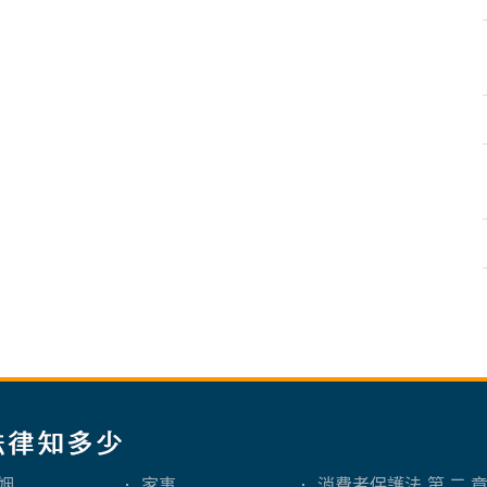
姻
家事
消費者保護法-第 二 