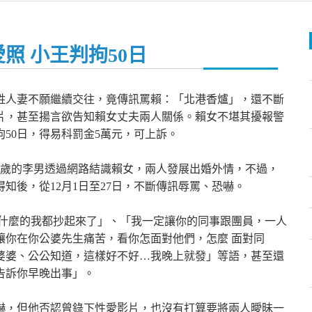
照 小王判拘50日
賴姓人妻不願繼續交往，竟傳訊罵賴：「北港香爐」，還不斷
片，甚至揚言欲告知賴女丈夫兩人關係。賴女不堪其擾報警
50日，得易科罰金5萬元，可上訴。
，40歲的李男透過網路結識賴女，兩人發展出婚外情，不過，
知後，從12月1日至27日，不斷傳訊辱罵、恐嚇。
料什麼的我都抄起來了」、「我一定讓你的同事跟團員，一人
讓你在你公婆先生痛苦，看你怎面對他們，怎麼 面對同
婆婆、公公知道，這樣好不好…我晚上就發」等語，甚至還
告訴你早晚出事」。
嚇，但他否認曾錄下性愛影片，也沒有打算要將兩人曖昧一