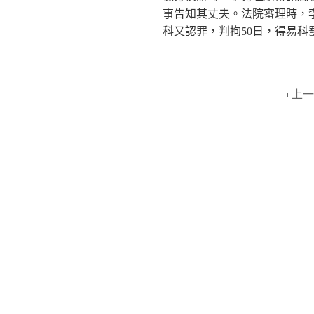
事告知其丈夫。法院審理時，
科又認罪，判拘50日，得易科
上一