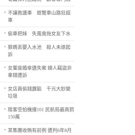
不讓救護車 遊覽車山路狂超
車
偷車把妹 失風竟拖女友下水
狠媽丟嬰入水池 殺人未遂起
訴
女董座婚傘遺失案 婦人竊盜非
拿錯遭訴
女店員偷錢露餡 千元大鈔變
垃圾
陸客空拍機撞101 民航局最高罰
150萬
某集團收賄有前例 遭判6年8月