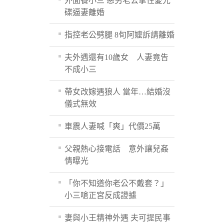
外面養小三 惡劣老公拿性愛光
碟逼妻離婚
指控老公劈腿 8旬阿嬤訴請離婚
夫外遇還有10歲女 人妻竟告
不成小三
帶女改嫁遇狼人 當年…結婚沒
儀式無效
車震人妻喊「爽」代價25萬
父親熱心接電話 意外讓兒姦
情曝光
「你不知道你老公不戴套？」
小三嗆正宮反成證據
妻與小王精神外遇 夫可提民事