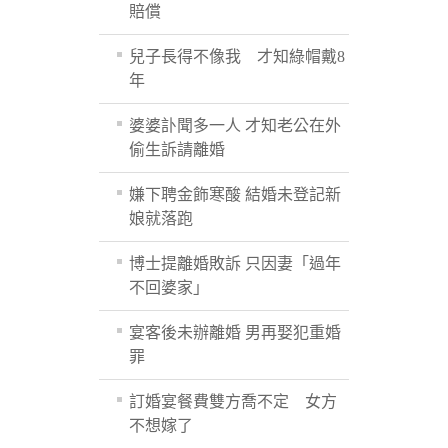
賠償
兒子長得不像我 才知綠帽戴8
年
婆婆訃聞多一人 才知老公在外
偷生訴請離婚
嫌下聘金飾寒酸 結婚未登記新
娘就落跑
博士提離婚敗訴 只因妻「過年
不回婆家」
宴客後未辦離婚 男再娶犯重婚
罪
訂婚宴餐費雙方喬不定 女方
不想嫁了