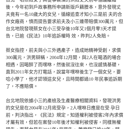
後，今年初到戶政事務所申請新版戶籍謄本，意外發現丈
夫竟有一名10歲大的女兒，循線追查才知小三是前 夫的合
作女廠商，憤而提告要求前夫及小三連帶賠償300萬元，但
台北地院發現蔡女在小三受孕後10年又1個月零3天才提
告，已逾《民法》10年追訴權時 效，昨判2人免賠。
蔡女指控，前夫與小三外遇產子，造成她精神受創，求償
300萬元，洪男辯稱，2004年12月間，與2人在喝酒的場合
相遇，因喝醉了而嘿咻，然後就沒往來，也沒感情基礎，
直到2011年女方打電話，說當年嘿咻後生了一個女兒，要
唸小學了，他才認領這女兒，且時間都過10 年民事追訴期
了，不應賠償。
台北地院依據小三的產檢及生產醫療相關資料，發現洪男
的女兒是在2004年12月底受孕，2人嘿咻日應是在受 孕日
前，判決指出，《民法》規定，知道權利被侵害2年內求償
才屬有效，但若在案發10年後才知權利被侵害，同樣無權