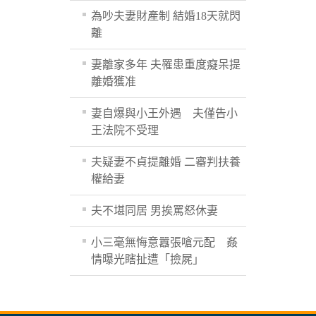
為吵夫妻財產制 結婚18天就閃
離
妻離家多年 夫罹患重度癡呆提
離婚獲准
妻自爆與小王外遇 夫僅告小
王法院不受理
夫疑妻不貞提離婚 二審判扶養
權給妻
夫不堪同居 男挨罵怒休妻
小三毫無悔意囂張嗆元配 姦
情曝光瞎扯遭「撿屍」