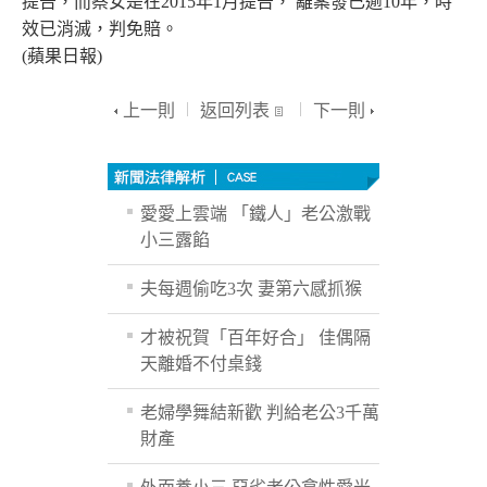
提告，而蔡女是在2015年1月提告， 離案發已逾10年，時
效已消滅，判免賠。
(蘋果日報)
上一則
返回列表
下一則
愛愛上雲端 「鐵人」老公激戰
小三露餡
夫每週偷吃3次 妻第六感抓猴
才被祝賀「百年好合」 佳偶隔
天離婚不付桌錢
老婦學舞結新歡 判給老公3千萬
財產