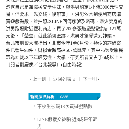
透露自己是兼職援交學生妹，與洪男約定1小時3000元性交
易，但要求「先交錢、後辦事」，洪男依言到便利商店購
買遊戲點數，並拍照以LINE回傳序號及密碼，慾火焚身的
洪男跑遍附近便利商店，買了200多張遊戲點數約計121萬
元後，「瑩瑩」就此銷聲匿跡，洪男才驚覺遭到詐騙。
台北市刑警大隊指出，北市今年1至8月份，類似的詐騙案
件已發生93件，財損金額高達567萬餘元，其中76％受騙民
眾為35歲以下年輕男性，大學、研究所者又占了6成以上。
〔記者劉慶侯／台北報導〕(自由時報)
上一則
返回列表
下一則
軍校生被騙18次買遊戲點數
LINE假援交被騙 近8成是年輕
男