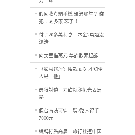
力士錶
假回收真騙手機 騙過那些？ 嫌
犯：太多家 忘了！
付了20多萬利息 本金2萬還沒
還清
向女童借萬元 準詐欺罪起訴
《網戀遇詐》匯款36次 才知伊
人是「他」
最狠討債 刀砍斷腿扒光丟馬
路
假台商裝可憐 騙2路人得手
7000元
謊稱打點高層 旅行社遭中國