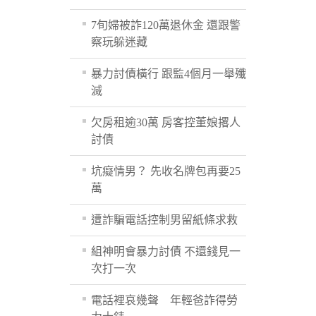
7旬婦被詐120萬退休金 還跟警
察玩躲迷藏
暴力討債橫行 跟監4個月一舉殲
滅
欠房租逾30萬 房客控董娘撂人
討債
坑癡情男？ 先收名牌包再要25
萬
遭詐騙電話控制男留紙條求救
組神明會暴力討債 不還錢見一
次打一次
電話裡哀幾聲 年輕爸詐得勞