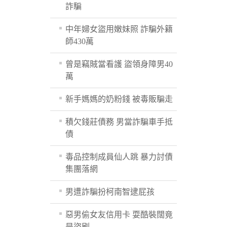
詐騙
中年婦女盜用嫩妹照 詐騙外籍
師430萬
曾是竊賊當看護 盜領身障男40
萬
新手媽媽的奶粉錢 被毒販騙走
積欠錢莊債務 男當詐騙車手抵
債
毒品控制成員仙人跳 暴力討債
集團落網
男遭詐騙扮柯南智逮屁孩
惡男偷女友信用卡 耍酷裝闊竟
是盜刷