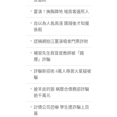
愛演！撫胸蹲地 嗆房客逼死人
自以為人氣高漲 匯錢後才知攏
係假
謊稱網拍江蕙演唱會門票詐財
補習先生假冒是教師被「踼
爆」詐騙
詐騙新招術 8萬人移居火星疑被
騙
披羊皮的狼 稱整合債務卻詐騙
逾千萬元
討債公司恐嚇 學生遭詐騙上百
萬