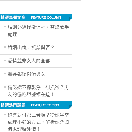
婚姻外遇找徵信社，替您著手
處理
婚姻出軌，抓姦與否？
愛情並非女人的全部
抓姦報復偷情男女
偷吃還不擦乾淨！想抓猴？男
友的偷吃證據都在這！
妳會對付第三者嗎？從你平常
處理小強的方式，解析你會如
何處理婚外情！