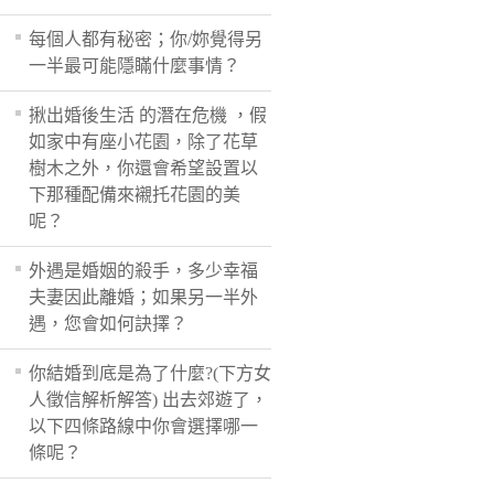
每個人都有秘密；你/妳覺得另
一半最可能隱瞞什麼事情？
揪出婚後生活 的潛在危機 ，假
如家中有座小花園，除了花草
樹木之外，你還會希望設置以
下那種配備來襯托花園的美
呢？
外遇是婚姻的殺手，多少幸福
夫妻因此離婚；如果另一半外
遇，您會如何訣擇？
你結婚到底是為了什麼?(下方女
人徵信解析解答) 出去郊遊了，
以下四條路線中你會選擇哪一
條呢？