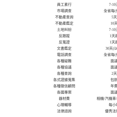
員工素行
7-1
市場調查
全省每(
不動產查詢
5天
不動產鑑定
10
土地糾紛
7-1
反跟蹤
1天
反蒐證
1天
文書鑑定
30天(
電話調查
全省每(
各種疑難
面
各種協議
面
各種查詢
2天
各式證據蒐集
包
各種徵信顧問
年
各國專案
面
器材費
相機/汽機車
心理輔導
每小
法律諮詢
優秀法