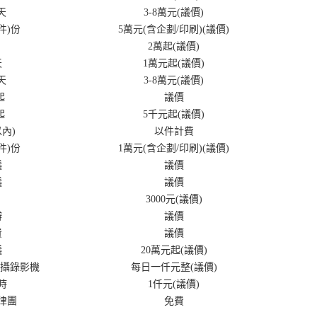
0天
3-8萬元(議價)
件)份
5萬元(含企劃/印刷)(議價)
2萬起(議價)
天
1萬元起(議價)
0天
3-8萬元(議價)
起
議價
起
5千元起(議價)
以內)
以件計費
件)份
1萬元(含企劃/印刷)(議價)
議
議價
議
議價
3000元(議價)
辦
議價
費
議價
議
20萬元起(議價)
/攝錄影機
每日一仟元整(議價)
時
1仟元(議價)
律團
免費