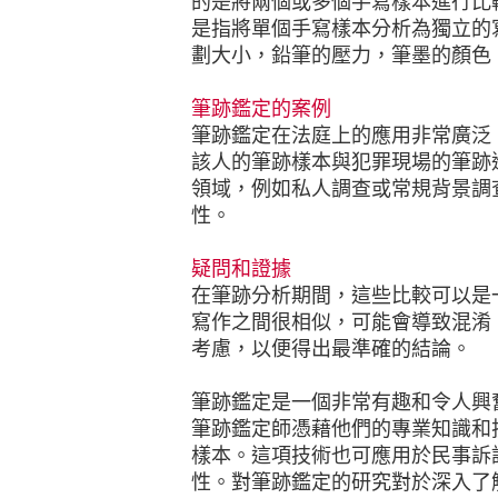
的是將兩個或多個手寫樣本進行比
是指將單個手寫樣本分析為獨立的
劃大小，鉛筆的壓力，筆墨的顏色
筆跡鑑定的案例
筆跡鑑定在法庭上的應用非常廣泛
該人的筆跡樣本與犯罪現場的筆跡
領域，例如私人調查或常規背景調
性。
疑問和證據
在筆跡分析期間，這些比較可以是
寫作之間很相似，可能會導致混淆
考慮，以便得出最準確的結論。
筆跡鑑定是一個非常有趣和令人興
筆跡鑑定師憑藉他們的專業知識和
樣本。這項技術也可應用於民事訴
性。對筆跡鑑定的研究對於深入了