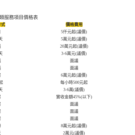
類服務項目價格表
方式
價格費用
日
5仟元起(議價)
0天
5萬元起(議價)
議
20萬元起(議價)
0天
3-6萬元(議價)
議
面議
議
面議
案
6萬元起(議價)
起
每小時500元起
0天
3-6萬(議價)
案
實收金額45%(以下)
案
面議
案
面議
案
面議
辦
8萬元起(議價)
天
2萬元(議價)