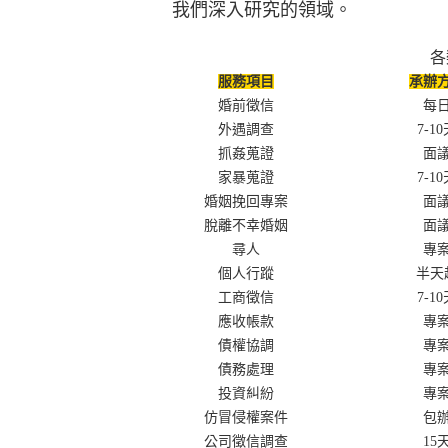
我們深入研究的領域。
各
服務項目
承辦
婚前徵信
每
外遇調查
7-1
抓姦蒐證
面
家暴蒐證
7-1
婚姻挽回專案
面
脫離不幸婚姻
面
尋人
專
個人行蹤
半天
工商徵信
7-1
應收帳款
專
債權協調
專
債務處理
專
投資糾紛
專
仿冒侵權案件
包
公司徵信調查
15