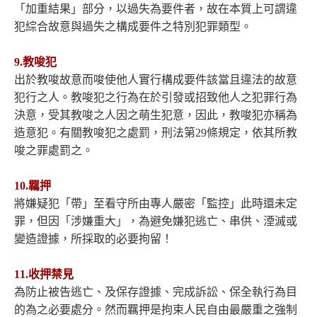
「加重結果」部分，以過失為要件者，故在本質上可謂違
犯綜合故意與過失之構成要件之特別犯罪類型。
9.教唆犯
出於教唆故意而唆使他人實行構成要件該當且違法的故意
犯行之人。教唆犯之行為在於引發或招致他人之犯罪行為
決意，受其教唆之人因之萌生犯意，因此，教唆犯亦稱為
造意犯。有關教唆犯之處罰，刑法第29條規定，依其所教
唆之罪處罰之。
10.羈押
將嫌疑犯「帶」至看守所由專人嚴密「監控」此時還未定
罪，但因「涉嫌重大」，為避免嫌犯逃亡、串供、湮滅或
變造證據，所採取的必要拘留！
11.收押禁見
為防止被告逃亡、及保存證據、完成訴訟、保全執行為目
的為之必要處分。然而羈押是拘束人民自由最嚴重之強制