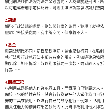
觸犯刑法經由法院判決之金錢處罰，因為是觸犯刑法，所
以可能連帶刑事前科紀錄。可經由法律訴訟爭取談判空間
2.罰鍰
觸犯行政法規的處罰，例如闖紅燈的懲罰，犯規了就得依
照規定去接受處罰，有申訴空間，但意義不大。
3.怠金
與罰鍰稍微不同，罰鍰是秩序罰，怠金是執行罰，在強制
執行法與行政執行法中都有怠金的規定，例如違建房物限
期拆除，如不拆除，超過期限就罰一次款，罰到該人肯拆
除為止。
4.間接正犯
指利用或透過他人作為犯罪工具，而實現自己犯罪之人。
間接正犯的特性在於，其實行行為是把他人當作為自己犯
罪的工具來使用，以遂行自己的故意犯行。例如，甲利用
無責任能力的精神病患乙殺死丙，此時甲為利用他人即乙