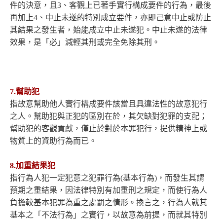
件的決意，且3、客觀上已著手實行構成要件的行為，最後
再加上4、中止未遂的特別成立要件，亦即己意中止或防止
其結果之發生者，始能成立中止未遂犯。中止未遂的法律
效果，是「必」減輕其刑或完全免除其刑。
7.幫助犯
指故意幫助他人實行構成要件該當且具違法性的故意犯行
之人。幫助犯與正犯的區別在於，其欠缺對犯罪的支配；
幫助犯的客觀貢獻，僅止於對於本罪犯行，提供精神上或
物質上的資助行為而已。
8.加重結果犯
指行為人犯一定犯意之犯罪行為(基本行為)，而發生其謂
預期之重結果，因法律特別有加重刑之規定，而使行為人
負擔較基本犯罪為重之處罰之情形。換言之，行為人就其
基本之「不法行為」之實行，以故意為前提，而就其特別