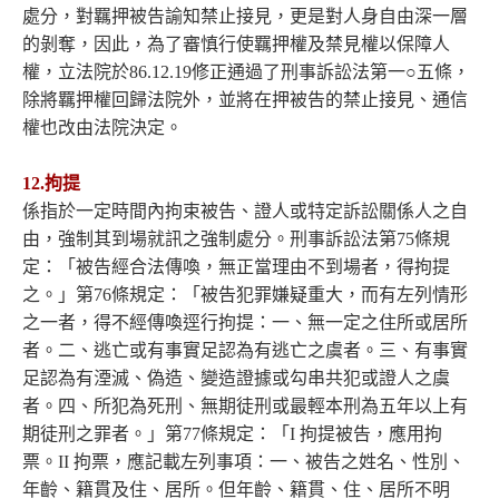
處分，對羈押被告諭知禁止接見，更是對人身自由深一層
的剝奪，因此，為了審慎行使羈押權及禁見權以保障人
權，立法院於86.12.19修正通過了刑事訴訟法第一○五條，
除將羈押權回歸法院外，並將在押被告的禁止接見、通信
權也改由法院決定。
12.拘提
係指於一定時間內拘束被告、證人或特定訴訟關係人之自
由，強制其到場就訊之強制處分。刑事訴訟法第75條規
定：「被告經合法傳喚，無正當理由不到場者，得拘提
之。」第76條規定：「被告犯罪嫌疑重大，而有左列情形
之一者，得不經傳喚逕行拘提：一、無一定之住所或居所
者。二、逃亡或有事實足認為有逃亡之虞者。三、有事實
足認為有湮滅、偽造、變造證據或勾串共犯或證人之虞
者。四、所犯為死刑、無期徒刑或最輕本刑為五年以上有
期徒刑之罪者。」第77條規定：「I 拘提被告，應用拘
票。II 拘票，應記載左列事項：一、被告之姓名、性別、
年齡、籍貫及住、居所。但年齡、籍貫、住、居所不明