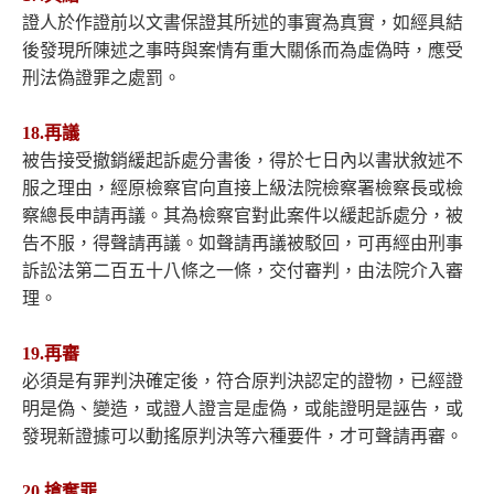
證人於作證前以文書保證其所述的事實為真實，如經具結
後發現所陳述之事時與案情有重大關係而為虛偽時，應受
刑法偽證罪之處罰。
18.再議
被告接受撤銷緩起訴處分書後，得於七日內以書狀敘述不
服之理由，經原檢察官向直接上級法院檢察署檢察長或檢
察總長申請再議。其為檢察官對此案件以緩起訴處分，被
告不服，得聲請再議。如聲請再議被駁回，可再經由刑事
訴訟法第二百五十八條之一條，交付審判，由法院介入審
理。
19.再審
必須是有罪判決確定後，符合原判決認定的證物，已經證
明是偽、變造，或證人證言是虛偽，或能證明是誣告，或
發現新證據可以動搖原判決等六種要件，才可聲請再審。
20.搶奪罪