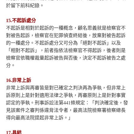
於留下前科紀錄。
15.不起訴處分
不起訴是相對於起訴的一種概念，顧名思義就是檢察官不
對被告起訴，檢察官在犯罪偵查終結後，放棄對被告起訴
的一種處分。不起訴處分又可分為「絕對不起訴」以及
「相對不起訴」，前者指依法檢察官不得起訴，後者則是
檢察官依職權裁量起訴被告與否後，決定不起訴被告之處
分。
16.非常上訴
非常上訴與再審皆是對已確定之判決再為爭執，但非常上
訴原則上是針對適用法律之爭執，再審原則上是針對事實
認定的爭執。刑事訴訟法第441條規定：「判決確定後，發
見該案件之審判係違背法令者，最高法院檢察署檢察總長
得向最高法院提起非常上訴。」
17.具結