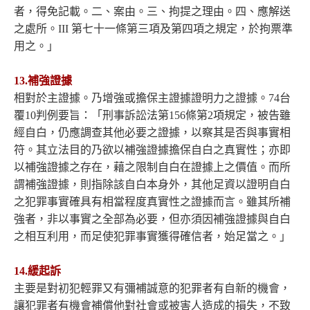
者，得免記載。二、案由。三、拘提之理由。四、應解送
之處所。III 第七十一條第三項及第四項之規定，於拘票準
用之。」
13.補強證據
相對於主證據。乃增強或擔保主證據證明力之證據。74台
覆10判例要旨：「刑事訴訟法第156條第2項規定，被告雖
經自白，仍應調查其他必要之證據，以察其是否與事實相
符。其立法目的乃欲以補強證據擔保自白之真實性；亦即
以補強證據之存在，藉之限制自白在證據上之價值。而所
謂補強證據，則指除該自白本身外，其他足資以證明自白
之犯罪事實確具有相當程度真實性之證據而言。雖其所補
強者，非以事實之全部為必要，但亦須因補強證據與自白
之相互利用，而足使犯罪事實獲得確信者，始足當之。」
14.緩起訴
主要是對初犯輕罪又有彌補誠意的犯罪者有自新的機會，
讓犯罪者有機會補償他對社會或被害人造成的損失，不致