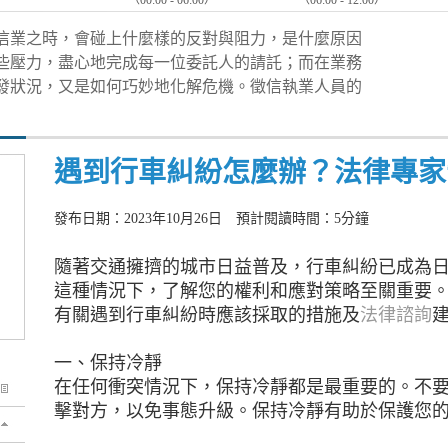
（00:00 - 06:00）
（06:00 - 12:00）
信業之時，會碰上什麼樣的反對與阻力，是什麼原因
些壓力，盡心地完成每一位委託人的請託；而在業務
發狀況，又是如何巧妙地化解危機。徵信執業人員的
遇到行車糾紛怎麼辦？法律專家
發布日期：2023年10月26日 預計閱讀時間：5分鐘
隨著交通擁擠的城市日益普及，行車糾紛已成為
這種情況下，了解您的權利和應對策略至關重要
有關遇到行車糾紛時應該採取的措施及
法律諮詢
一、保持冷靜
在任何衝突情況下，保持冷靜都是最重要的。不
擊對方，以免事態升級。保持冷靜有助於保護您