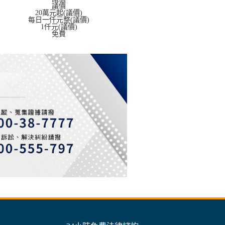
議價
20萬元起(議價)
每日一仟元整(議價)
1仟元(議價)
免費