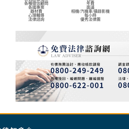
各種徵信顧問
年費
各國專案
面議
器材費
相機/汽機車/攝錄影機
心理輔導
每小時
法律諮詢
優秀法律團