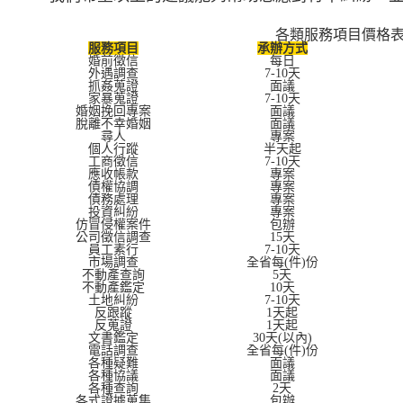
各類服務項目價格
服務項目
承辦方式
婚前徵信
每日
外遇調查
7-10天
抓姦蒐證
面議
家暴蒐證
7-10天
婚姻挽回專案
面議
脫離不幸婚姻
面議
尋人
專案
個人行蹤
半天起
工商徵信
7-10天
應收帳款
專案
債權協調
專案
債務處理
專案
投資糾紛
專案
仿冒侵權案件
包辦
公司徵信調查
15天
員工素行
7-10天
市場調查
全省每(件)份
不動產查詢
5天
不動產鑑定
10天
土地糾紛
7-10天
反跟蹤
1天起
反蒐證
1天起
文書鑑定
30天(以內)
電話調查
全省每(件)份
各種疑難
面議
各種協議
面議
各種查詢
2天
各式證據蒐集
包辦