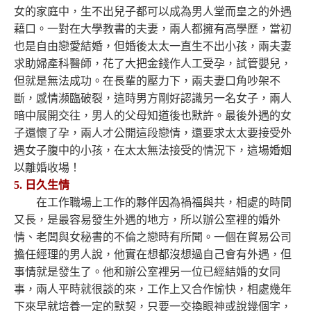
女的家庭中，生不出兒子都可以成為男人堂而皇之的外遇
藉口。一對在大學教書的夫妻，兩人都擁有高學歷，當初
也是自由戀愛結婚，但婚後太太一直生不出小孩，兩夫妻
求助婦產科醫師，花了大把金錢作人工受孕，試管嬰兒，
但就是無法成功。在長輩的壓力下，兩夫妻口角吵架不
斷，感情瀕臨破裂，這時男方剛好認識另一名女子，兩人
暗中展開交往，男人的父母知道後也默許。最後外遇的女
子還懷了孕，兩人才公開這段戀情，還要求太太要接受外
遇女子腹中的小孩，在太太無法接受的情況下，這場婚姻
以離婚收場！
5. 日久生情
在工作職場上工作的夥伴因為禍福與共，相處的時間
又長，是最容易發生外遇的地方，所以辦公室裡的婚外
情、老闆與女秘書的不倫之戀時有所聞。一個在貿易公司
擔任經理的男人說，他實在想都沒想過自己會有外遇，但
事情就是發生了。他和辦公室裡另一位已經結婚的女同
事，兩人平時就很談的來，工作上又合作愉快，相處幾年
下來早就培養一定的默契，只要一交換眼神或說幾個字，