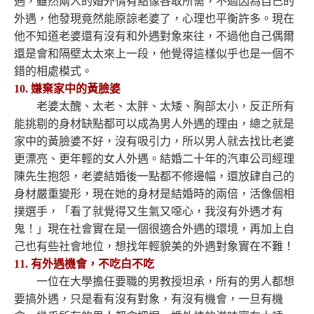
遇，雖然兩人的婚外情有點像各取所需，不過因為自己的
外遇，他發現竟然能原諒老婆了，心理也平衡許多。現在
他不知道老婆還有沒有和外遇對象來往，不過他自己偶爾
還是會和隔壁太太來上一段，他覺得這樣似乎也是一個不
錯的相處模式。
10. 嫌棄家中的黃臉婆
老婆太醜、太老、太胖、太矮、胸部太小，反正所有
能挑剔的身材缺點都可以成為男人外遇的理由，總之就是
家中的黃臉婆不好，沒有吸引力，所以男人就去找比老婆
更漂亮、更年輕的女人外遇。結婚二十年的汽車公司經理
陳先生抱怨，老婆結婚後一點都不修邊幅，還放肆自己的
身材嚴重變形，現在她的身材是結婚時的兩倍，活像個相
撲選手，「看了就覺得又生氣又噁心，我沒有外遇才有
鬼！」現在社會實在是一個很適合外遇的環境，再加上自
己也有些社會地位，想找年輕貌美的外遇對象實在不難！
11. 有外遇機會，不吃白不吃
一位在大學擔任要職的男教授坦承，所有的男人都想
要搞外遇，只是看有沒有對象，有沒有機會，一旦有機