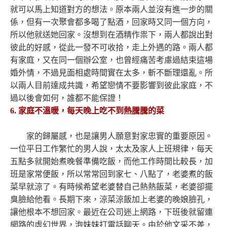
就可以馬上知道對方的想法。原本兩人並沒有進一步的關
係，但有一次聚會都多喝了點酒，回家時又同一個方向，
所以他就送她回家。沒想到在酒精作祟下，兩人都說出對
彼此的好感，從此一發不可收拾，走上外遇的路。兩人都
有家庭，又在同一個辦公室，也曾經痛苦考慮過結束這場
婚外情，不過見面相處時間實在太多，斬不斷理還亂。所
以兩人目前達成共識，希望戀情不要影響到彼此家庭，不
過以後會如何，誰都不能保證！
6. 家庭不溫暖，每天晚上吃不到熱騰騰的菜
家的歸屬感，也是讓男人願意對家忠實的重要原因。
一位平日工作繁忙的男人說，太太及家人上班規律，每天
五點多就開始煮晚餐準備吃飯，而他工作時間比較長，加
班是家常便飯，所以常常回到家七、八點了，老婆煮的飯
菜早就涼了。有時候希望老婆替自己熱熱飯菜，老婆卻擺
臭臉給他看。長期下來，涼菜涼飯加上老婆的晚娘臉孔，
讓他根本不想回家。最近在公司迷上網路，下班後就留連
網路的虛幻世界，泡妹妹打電話聊天。由於他文采不差，