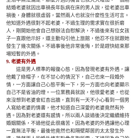
結婚老婆就因出車禍長年臥病在床的男人說，從老婆出車
禍後，身體就很虛弱，當然兩人也就沒什麼性生活可言。
他知道外遇很對不起老婆，不過生理的需求實在很折磨
人，剛開始他會自己想辦法自慰解決，不過後來有位女孩
子一直跟他示好，還主動勾引他上旅館，他忍不住就跟她
發生了幾次關係。不過事後他非常後悔，於是趕快結束那
場短暫的外遇。
9. 老婆有外遇
這是男人標準的報復心態，因為發現老婆有外遇，讓
他戴了綠帽子，在不甘心的情況下，自己也來一段婚外
情，一方面讓自己心態平衡一下，另一方面也向老婆顯示
自己不是省油的燈。一位業務員就說，他很愛老婆，也從
來沒想到老婆會紅杏出牆，直到有一天不小心看到一個男
人寫給老婆的情書，他才知道自己深愛的老婆竟然有外
遇。因為對老婆還有感情，所以兩人談過後決定繼續維持
婚姻關係，不過他從此很痛苦，因為老婆的外遇讓他心理
一直無法平衡，最後他竟然也和隔壁鄰居的太太發生外