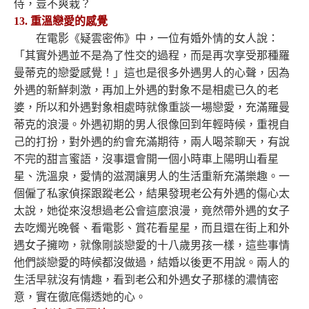
侍，豈不爽栽？
13. 重溫戀愛的感覺
在電影《疑雲密佈》中，一位有婚外情的女人說：
「其實外遇並不是為了性交的過程，而是再次享受那種羅
曼蒂克的戀愛感覺！」這也是很多外遇男人的心聲，因為
外遇的新鮮刺激，再加上外遇的對象不是相處已久的老
婆，所以和外遇對象相處時就像重談一場戀愛，充滿羅曼
蒂克的浪漫。外遇初期的男人很像回到年輕時候，重視自
己的打扮，對外遇的約會充滿期待，兩人喝茶聊天，有說
不完的甜言蜜語，沒事還會開一個小時車上陽明山看星
星、洗溫泉，愛情的滋潤讓男人的生活重新充滿樂趣。一
個僱了私家偵探跟蹤老公，結果發現老公有外遇的傷心太
太說，她從來沒想過老公會這麼浪漫，竟然帶外遇的女子
去吃燭光晚餐、看電影、賞花看星星，而且還在街上和外
遇女子擁吻，就像剛談戀愛的十八歲男孩一樣，這些事情
他們談戀愛的時候都沒做過，結婚以後更不用說。兩人的
生活早就沒有情趣，看到老公和外遇女子那樣的濃情密
意，實在徹底傷透她的心。