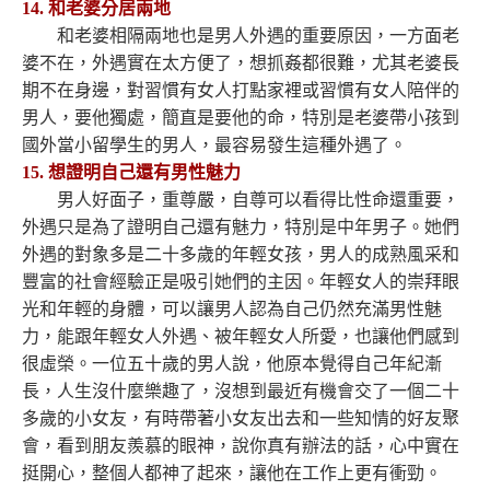
14. 和老婆分居兩地
和老婆相隔兩地也是男人外遇的重要原因，一方面老
婆不在，外遇實在太方便了，想抓姦都很難，尤其老婆長
期不在身邊，對習慣有女人打點家裡或習慣有女人陪伴的
男人，要他獨處，簡直是要他的命，特別是老婆帶小孩到
國外當小留學生的男人，最容易發生這種外遇了。
15. 想證明自己還有男性魅力
男人好面子，重尊嚴，自尊可以看得比性命還重要，
外遇只是為了證明自己還有魅力，特別是中年男子。她們
外遇的對象多是二十多歲的年輕女孩，男人的成熟風采和
豐富的社會經驗正是吸引她們的主因。年輕女人的崇拜眼
光和年輕的身體，可以讓男人認為自己仍然充滿男性魅
力，能跟年輕女人外遇、被年輕女人所愛，也讓他們感到
很虛榮。一位五十歲的男人說，他原本覺得自己年紀漸
長，人生沒什麼樂趣了，沒想到最近有機會交了一個二十
多歲的小女友，有時帶著小女友出去和一些知情的好友聚
會，看到朋友羨慕的眼神，說你真有辦法的話，心中實在
挺開心，整個人都神了起來，讓他在工作上更有衝勁。