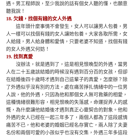
遇。男工程師說，至少我說的話有個女人聽的懂，也願意
聽我說！
18. 欠錢，找個有錢的女人外遇
這年頭什麼事情不會發生，女人可以讓男人包養，男
人一樣可以找個有錢的女人讓她包養。大家各取所需，女
人給錢，男人給身體和愛情，只要老婆不知道，找個有錢
的女人外遇又何妨！
19. 找到真愛
沒辦法，就是遇到了，這是相見恨晚型的外遇，當男
人在二十五歲該結婚的時候沒有遇到百分百的女孩，但卻
在結婚後四十歲時才遇到自己這輩子的真愛，怎麼辦？除
了外遇似乎沒有別的方法，處在痛苦掙扎情緒中的一位男
人說，他的外遇，只因為他和那個女人無可救藥的相愛，
這種情緒很難形容，相見恨晚的失落感，命運捉弄人的感
慨，為什麼讓他結婚後才遇到真正心靈契合的對象。他和
外遇的女人已經在一起三年多了，兩個人都為了這段感情
痛苦不已，他和老婆的婚姻已經名存實亡，兩人除了夫妻
名份和兩個可愛的小孩似乎也沒有交集，外遇三年多這段