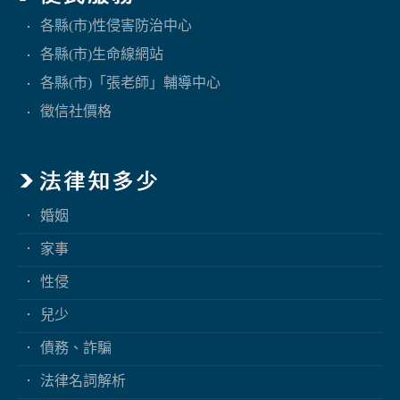
各縣(市)性侵害防治中心
各縣(市)生命線網站
各縣(市)「張老師」輔導中心
徵信社價格
婚姻
家事
性侵
兒少
債務、詐騙
法律名詞解析