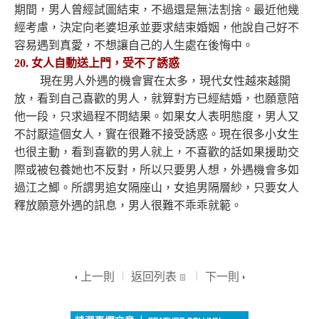
期間，男人曾經試圖結束，不過還是無法割捨。最近他幾
經考慮，決定向老婆坦承並要求結束婚姻，他說自己好不
容易遇到真愛，不想讓自己的人生處在後悔中。
20. 女人自動送上門，受不了誘惑
現在男人外遇的機會實在太多，現代女性越來越開
放，看到自己喜歡的男人，就算對方已經結婚，也願意陪
他一段，只求過程不問結果。如果女人表明態度，男人又
不討厭這個女人，實在很難不接受誘惑。現在很多小女生
也很主動，看到喜歡的男人就上，不喜歡的話如果援助交
際或被包養她也不反對，所以只要男人想，外遇機會多如
過江之鯽。所謂男追女隔座山，女追男隔層紗，只要女人
釋放願意外遇的訊息，男人很難不乖乖就範。
上一則
返回列表
下一則