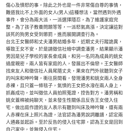
傷心及憤怒的事，除此之外也是一件非常傷自尊的事情，
難道我比不上外面的女人(男人)這種想法，當然遇到外遇
事件，會分為兩大派，一派選擇隱忍，為了維護家庭完
整，為了孩子教養問題等等，一派怒氣高漲，決定讓這對
該死的狗男女受到懲罰，進而展開調查行為。
台北王女醫師和丈夫潘男結婚多年，近期丈夫行蹤詭異，
導致王女不安，於是請徵信社暗中調查潘男，結果顯示潘
男因是兒子學校的家長會成員，和另一名同為成員的姚女
過度親密，兩人皆有家庭的人，發展出不倫戀。王女醫師
找來友人和徵信社人員尾隨丈夫，果來在門外就聽到女子
的叫床和呻吟聲，衝往房間看，發現潘男和姚女兩人全身
赤裸，且只蓋一條毯子，氣憤的王女把水潑在兩人身上，
抓姦成功，並叫徵信人員拍照蒐證，控告對方。潘男稱和
姚女蓋棉被純聊天，並未發生性關係且反告王女侵入住
宅，做出庭作證的友人表示有聽到叫床及呻吟聲，還有兩
人赤裸在床上照片為證，法官認為潘男說詞離譜，認定兩
人通姦並起訴。至於反告的侵入住宅罪，認為王女是回到
自己家中，並無侵入住宅。