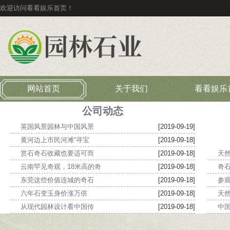
欢迎访问看看娱乐首页！
网站首页
关于我们
看看娱乐
公司动态
英国风景园林与中国风景
[2019-09-19]
黄河边上市民河滩“寻宝
[2019-09-18]
赏石奇石收藏也要适可而
[2019-09-18]
天
云南罕见奇观，18米高的奇
[2019-09-18]
奇
东莞这些价值连城的奇石
[2019-09-18]
参
六年石变玉身价涨万倍
[2019-09-18]
天
1
2
从现代园林设计看中国传
[2019-09-18]
中