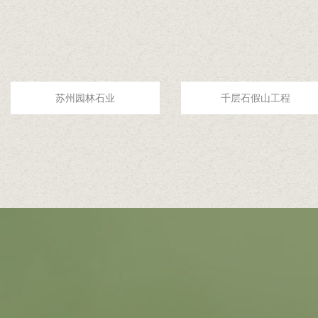
苏州园林石业
千层石假山工程
别墅庭院龟纹石假山
公园人工湖龟纹石假山