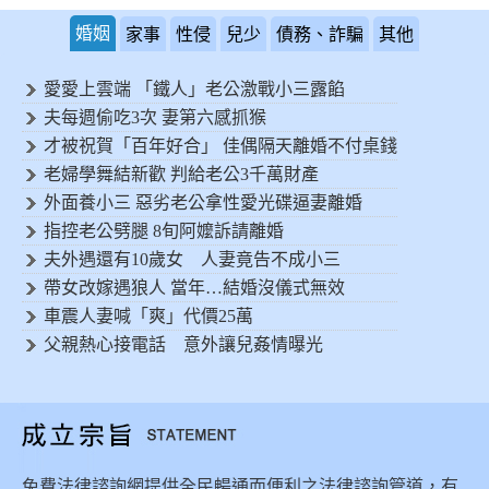
婚姻
家事
性侵
兒少
債務、詐騙
其他
愛愛上雲端 「鐵人」老公激戰小三露餡
夫每週偷吃3次 妻第六感抓猴
才被祝賀「百年好合」 佳偶隔天離婚不付桌錢
老婦學舞結新歡 判給老公3千萬財產
外面養小三 惡劣老公拿性愛光碟逼妻離婚
指控老公劈腿 8旬阿嬤訴請離婚
夫外遇還有10歲女 人妻竟告不成小三
帶女改嫁遇狼人 當年…結婚沒儀式無效
車震人妻喊「爽」代價25萬
父親熱心接電話 意外讓兒姦情曝光
免費法律諮詢網提供全民暢通而便利之法律諮詢管道，有