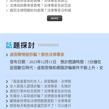
如何提告侵害配偶權？法律專家告訴您
法律諮詢費用很貴嗎？法律專家告訴您這
遇到法律問題如何處理？法律專家分析細
律師助您解決疑難雜症，品質保證的法律
如何進行筆跡鑑定？法律專家告訴您執行
尋找專業律師的秘訣！完善法律諮詢與服
如何正確撰寫協議書？法律專家告訴您以
如何進行監護權移轉？專業律師助您實現
虛假戀情被詐騙？徵信法律專家
發布日期：2023年12月11日 預計閱讀時間：5分鐘在
這個數位時代，虛假戀情和網路詐騙案件不斷上升，女
人應特別警惕…
「我是最愛你的女人」誤當豔遇，法律徵
女人衰捲入感情詐騙！法律專家：先做好
遇到行車糾紛怎麼辦？法律專家告訴你這
失婚女人容易被詐騙？法律徵信專家呼籲
離婚後有哪些法律問題要面對？法律專家
鄰居每天製造噪音讓您受不了！可以進行