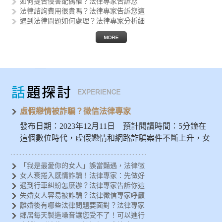
如何提告侵害配偶權？法律專家告訴您
法律諮詢費用很貴嗎？法律專家告訴您這
遇到法律問題如何處理？法律專家分析細
律師助您解決疑難雜症，品質保證的法律
如何進行筆跡鑑定？法律專家告訴您執行
尋找專業律師的秘訣！完善法律諮詢與服
如何正確撰寫協議書？法律專家告訴您以
如何進行監護權移轉？專業律師助您實現
虛假戀情被詐騙？徵信法律專家
發布日期：2023年12月11日 預計閱讀時間：5分鐘在
這個數位時代，虛假戀情和網路詐騙案件不斷上升，女
人應特別警惕…
「我是最愛你的女人」誤當豔遇，法律徵
女人衰捲入感情詐騙！法律專家：先做好
遇到行車糾紛怎麼辦？法律專家告訴你這
失婚女人容易被詐騙？法律徵信專家呼籲
離婚後有哪些法律問題要面對？法律專家
鄰居每天製造噪音讓您受不了！可以進行