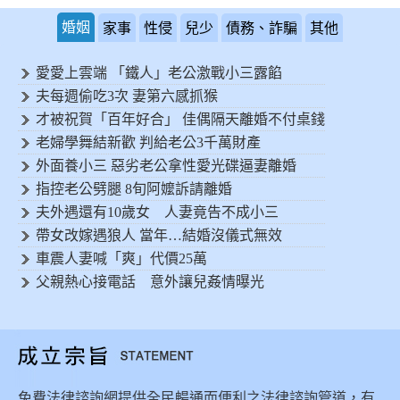
婚姻
家事
性侵
兒少
債務、詐騙
其他
愛愛上雲端 「鐵人」老公激戰小三露餡
夫每週偷吃3次 妻第六感抓猴
才被祝賀「百年好合」 佳偶隔天離婚不付桌錢
老婦學舞結新歡 判給老公3千萬財產
外面養小三 惡劣老公拿性愛光碟逼妻離婚
指控老公劈腿 8旬阿嬤訴請離婚
夫外遇還有10歲女 人妻竟告不成小三
帶女改嫁遇狼人 當年…結婚沒儀式無效
車震人妻喊「爽」代價25萬
父親熱心接電話 意外讓兒姦情曝光
免費法律諮詢網提供全民暢通而便利之法律諮詢管道，有