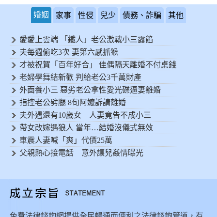
婚姻
家事
性侵
兒少
債務、詐騙
其他
愛愛上雲端 「鐵人」老公激戰小三露餡
夫每週偷吃3次 妻第六感抓猴
才被祝賀「百年好合」 佳偶隔天離婚不付桌錢
老婦學舞結新歡 判給老公3千萬財產
外面養小三 惡劣老公拿性愛光碟逼妻離婚
指控老公劈腿 8旬阿嬤訴請離婚
夫外遇還有10歲女 人妻竟告不成小三
帶女改嫁遇狼人 當年…結婚沒儀式無效
車震人妻喊「爽」代價25萬
父親熱心接電話 意外讓兒姦情曝光
免費法律諮詢網提供全民暢通而便利之法律諮詢管道，有