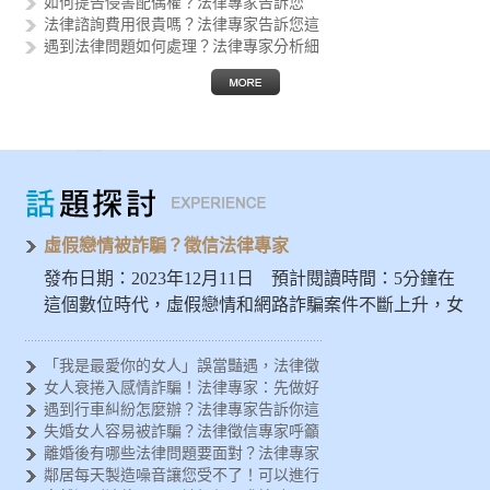
如何提告侵害配偶權？法律專家告訴您
法律諮詢費用很貴嗎？法律專家告訴您這
遇到法律問題如何處理？法律專家分析細
律師助您解決疑難雜症，品質保證的法律
如何進行筆跡鑑定？法律專家告訴您執行
尋找專業律師的秘訣！完善法律諮詢與服
如何正確撰寫協議書？法律專家告訴您以
如何進行監護權移轉？專業律師助您實現
虛假戀情被詐騙？徵信法律專家
發布日期：2023年12月11日 預計閱讀時間：5分鐘在
這個數位時代，虛假戀情和網路詐騙案件不斷上升，女
人應特別警惕…
「我是最愛你的女人」誤當豔遇，法律徵
女人衰捲入感情詐騙！法律專家：先做好
遇到行車糾紛怎麼辦？法律專家告訴你這
失婚女人容易被詐騙？法律徵信專家呼籲
離婚後有哪些法律問題要面對？法律專家
鄰居每天製造噪音讓您受不了！可以進行