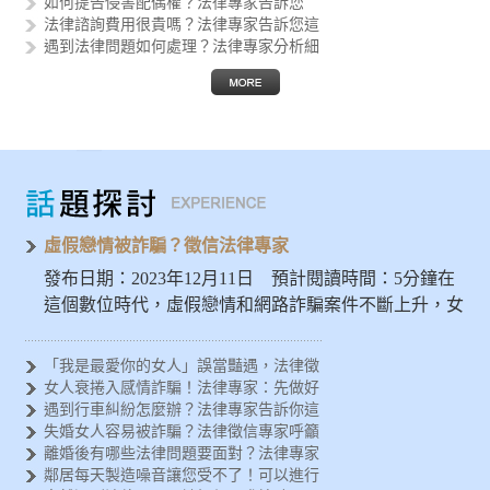
如何提告侵害配偶權？法律專家告訴您
法律諮詢費用很貴嗎？法律專家告訴您這
遇到法律問題如何處理？法律專家分析細
律師助您解決疑難雜症，品質保證的法律
如何進行筆跡鑑定？法律專家告訴您執行
尋找專業律師的秘訣！完善法律諮詢與服
如何正確撰寫協議書？法律專家告訴您以
如何進行監護權移轉？專業律師助您實現
虛假戀情被詐騙？徵信法律專家
發布日期：2023年12月11日 預計閱讀時間：5分鐘在
這個數位時代，虛假戀情和網路詐騙案件不斷上升，女
人應特別警惕…
「我是最愛你的女人」誤當豔遇，法律徵
女人衰捲入感情詐騙！法律專家：先做好
遇到行車糾紛怎麼辦？法律專家告訴你這
失婚女人容易被詐騙？法律徵信專家呼籲
離婚後有哪些法律問題要面對？法律專家
鄰居每天製造噪音讓您受不了！可以進行