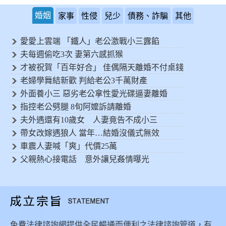
婚姻
家事
性侵
兒少
債務、詐騙
其他
愛愛上雲端 「鐵人」老公激戰小三露餡
夫每週偷吃3次 妻第六感抓猴
才被祝賀「百年好合」 佳偶隔天離婚不付桌錢
老婦學舞結新歡 判給老公3千萬財產
外面養小三 惡劣老公拿性愛光碟逼妻離婚
指控老公劈腿 8旬阿嬤訴請離婚
夫外遇還有10歲女 人妻竟告不成小三
帶女改嫁遇狼人 當年…結婚沒儀式無效
車震人妻喊「爽」代價25萬
父親熱心接電話 意外讓兒姦情曝光
免費法律諮詢網提供全民暢通而便利之法律諮詢管道，有