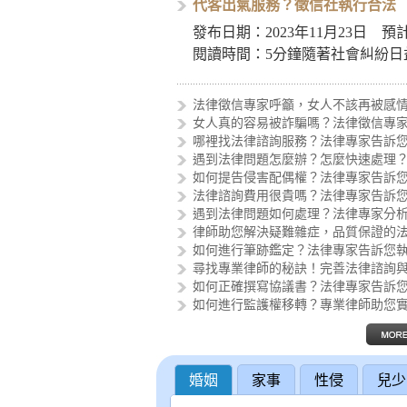
代客出氣服務？徵信社執行合法
發布日期：2023年11月23日 預
閱讀時間：5分鐘隨著社會糾紛日
增多，一家徵信社近日推出了「
客出氣服務」，引…
法律徵信專家呼籲，女人不該再被感
女人真的容易被詐騙嗎？法律徵信專
哪裡找法律諮詢服務？法律專家告訴
遇到法律問題怎麼辦？怎麼快速處理
如何提告侵害配偶權？法律專家告訴
法律諮詢費用很貴嗎？法律專家告訴
遇到法律問題如何處理？法律專家分
律師助您解決疑難雜症，品質保證的
如何進行筆跡鑑定？法律專家告訴您
尋找專業律師的秘訣！完善法律諮詢
如何正確撰寫協議書？法律專家告訴
如何進行監護權移轉？專業律師助您
婚姻
家事
性侵
兒少