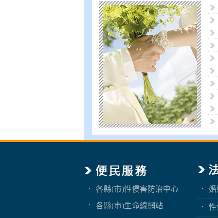
各縣(市)性侵害防治中心
婚
各縣(市)生命線網站
性