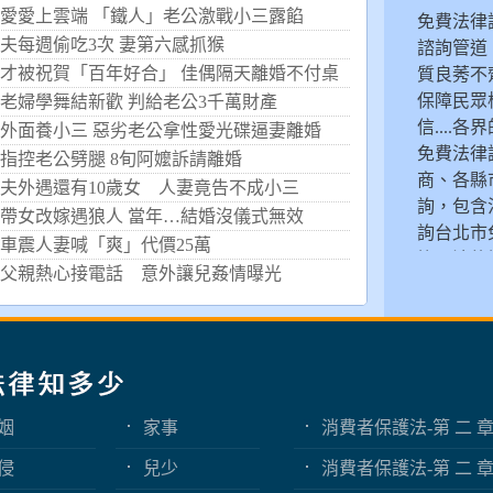
愛愛上雲端 「鐵人」老公激戰小三露餡
免費法律
夫每週偷吃3次 妻第六感抓猴
諮詢管道
才被祝賀「百年好合」 佳偶隔天離婚不付桌
質良莠不
錢
保障民眾
老婦學舞結新歡 判給老公3千萬財產
信...
外面養小三 惡劣老公拿性愛光碟逼妻離婚
免費法律
指控老公劈腿 8旬阿嬤訴請離婚
商、各縣
夫外遇還有10歲女 人妻竟告不成小三
詢，包含
帶女改嫁遇狼人 當年…結婚沒儀式無效
詢台北市
車震人妻喊「爽」代價25萬
詢、法律
父親熱心接電話 意外讓兒姦情曝光
免費諮詢
得知短短
往往就放
負，更遑
了。
姻
家事
消費者保護法-第 二 
益 第4節
侵
兒少
消費者保護法-第 二 