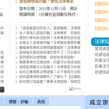
虛假戀情被詐騙？徵信法律專家
0800
計
發布日期：2023年12月11日 預計
0800
益
閱讀時間：5分鐘在這個數位時代，
0800
代
虛假戀情和網路詐騙案件不斷上
升，女人應特別警惕…
0800
情詐
「我是最愛你的女人」誤當豔遇，法律徵
家揭
女人衰捲入感情詐騙！法律專家：先做好
您
遇到行車糾紛怎麼辦？法律專家告訴你這
法律
？
失婚女人容易被詐騙？法律徵信專家呼籲
您
離婚後有哪些法律問題要面對？法律專家
常用表
您這
鄰居每天製造噪音讓您受不了！可以進行
存證信
析細
突然遇到法律問題，該如何尋求協助?
刑事法
法律
需要專業的法律諮詢，何處可以尋求協助
民事法
執行
侵害配偶權可以告幾次？法律專家分析給
與服
如何正確蒐集法律證據？以下幾項方法和
存證信
您以
如何選擇律師事務所？了解以下【這幾點
實現
如何簽訂協議書？專業法律諮詢，保障您
債務、詐騙
其他