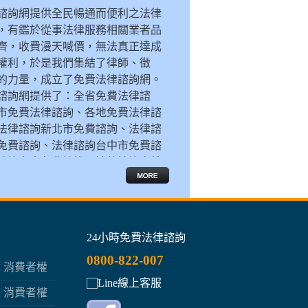
婚後偷上幼齒女網友 嬌妻怒休棄家夫
離婚夫想討分手砲 硬上前妻被判性侵
拜訪友人 色翁欺國小女
軍校生被騙18次買遊戲點數
變態男入侵國小 猥褻小二男童
諮詢網提供全民暢通而便利之法律
摩鐵抓姦驚見毒品
唬「鬼壓床」2狼輪暴女大生
和少女上床 傳LINE被她父發現
LINE假援交被騙 近8成是年輕男
威脅人妻曝光性愛照 小王判拘50日
，有鑑於從事法律服務相關業者品
人妻：「OO只要你的OO」 老公看到驚
遭淫11年 OL寫信為狼求情
叫孩子賣玉蘭花 恐觸法
7旬婦被詐120萬退休金 還跟警察玩躲迷藏
賭博賴皮被抓包 男子持殺豬刀砍人 檢起訴
齊，收費漫天喊價，無法真正達成
權利，於是我們集結了律師、徵
了
戶口名簿多一人…丈夫外遇偷報戶口
妙齡女夜騎遇狼遭指侵 幫打手槍趁射精逃
10歲女童遭丟包公園 保母不知去向
暴力討債橫行 跟監4個月一舉殲滅
吸毒助「性」嗨一下 2男被逮
.各界的力量，成立了免費法律諮詢網。
父家暴子女願同住 二審監護權改判
「爸比做變態的事」性侵幼女曝光
誇張父母丟包小孩在家 南下開心慶祝父
欠房租逾30萬 房客控董娘撂人討債
老婆懷孕 男帶小三洗劫應召女
諮詢網提供了：全省免費法律諮
節
夫外遇生子還想離婚 法院判決不准
劣男忘恩淪惡狼 潛屋性侵女雇主
15歲少年暑期打工 當車手詐走婦人老本
坑癡情男？ 先收名牌包再要25萬
以為爽打免費電話 結果讓她後悔了
市免費法律諮詢、各地免費法律諮
年輕時不養子 老來得不到扶養
誆介紹打工 色男鳳梨田性侵13歲少女
4少女陪酒被捕 家長傻眼痛哭
遭詐騙電話控制男留紙條求救
是誰？半夜穿古裝 站路邊嚇人
法律諮詢新北市免費諮詢、法律諮
妻老蚌生珠 夫驗DNA揪出小王
惡男撞倒女騎士逞慾 拖進草叢企圖性侵
裸照傳男友被散播 少女羞憤提告
組神明會暴力討債 不還錢見一次打一次
保險女業務吞貴婦千萬保費 遭起訴
免費諮詢、法律諮詢台中市免費諮
竹科女秘書偷情老板 老闆娘抓姦肉身撲車
男竟邀室友性侵女友
男嘿咻國三女沒戴套 那兩條線讓她崩潰
電話裡哀幾聲 年輕爸詐得勞力士錶
「我要把捷運炸掉」 男子酒後到捷運嗆聲
諮詢台南免費諮詢、法律諮詢高雄
阿嬤躺著也中槍！ 逆子罵母「Ｘ你娘」
討債還性侵欠債人女友 判3年6個月
迷姦少女丟包公園 惡男判賠200萬元
假回收真騙手機 騙過那些？ 嫌犯：太多家 
愛上臉書配K 高職少女網咖被逮
。即使決定尋求專職律師協助，在
了！
數十分鐘的詢問就要價上千之後，
棄爭取權利，讓自己任人擺布、欺
論要談判協商還是創造雙贏局面
24小時免費法律諮詢
0800-822-007
章 消費者權
章 消費者權