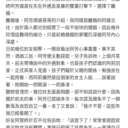
終阿芳還是在先生外遇及家暴的雙重打擊下，選擇了離
婚。
離婚後，阿芳透過哥哥的介紹，與同樣是離婚的阿雄交
往，由於兩人都分別經歷了一段不愉快的婚姻，因此格外
珍惜這難得的緣分，只是前樁婚姻的夢魘仍深植阿芳內心
深處。
日前幾位好友相聚，一眼就看出阿芳心事重重，果不其
然，酒過三巡，阿芳便主動提起，兒子告訴她，上個月某
天，前夫帶傳說中的外遇對象，也是孩子們認識的阿莉回
家，正式與家人見面。孩子們礙於父親的關係，勉強坐在
一起用餐，而阿莉儼然是這個家的女主人般……說著說
著，她開始一把眼淚，一把鼻涕。
聽她發洩完，幾位好友面面相覷，卻不知該說什麼。因為
關於前夫的事，阿芳已提過多次，每次提及總免不了一頓
數落及自怨自艾一番，末了又會說：「我才不管，這些年
我已經看開了。」
好友阿雯終於忍不住告訴她：「該放下了！常常會提起就
表示妳並沒有釋懷，事情已經過了這麼多年，一直讓自己