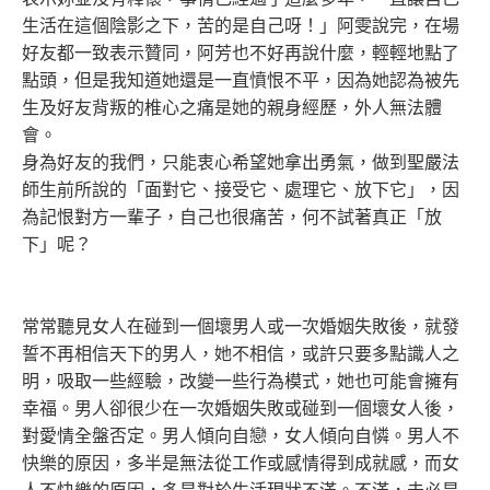
生活在這個陰影之下，苦的是自己呀！」阿雯說完，在場
好友都一致表示贊同，阿芳也不好再說什麼，輕輕地點了
點頭，但是我知道她還是一直憤恨不平，因為她認為被先
生及好友背叛的椎心之痛是她的親身經歷，外人無法體
會。
身為好友的我們，只能衷心希望她拿出勇氣，做到聖嚴法
師生前所說的「面對它、接受它、處理它、放下它」，因
為記恨對方一輩子，自己也很痛苦，何不試著真正「放
下」呢？
常常聽見女人在碰到一個壞男人或一次婚姻失敗後，就發
誓不再相信天下的男人，她不相信，或許只要多點識人之
明，吸取一些經驗，改變一些行為模式，她也可能會擁有
幸福。男人卻很少在一次婚姻失敗或碰到一個壞女人後，
對愛情全盤否定。男人傾向自戀，女人傾向自憐。男人不
快樂的原因，多半是無法從工作或感情得到成就感，而女